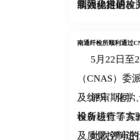
高效稳定的检
制同步推进。
续强化科研攻
棉花全链条质
应用，不断提
纺织家纺产业
南通纤检所顺利通过CN
5月22日
力量。
（CNAS）委
及纺织、化学
评审期间，
检所进行了实验
设备核查等方
及质量控制进
此次评审的