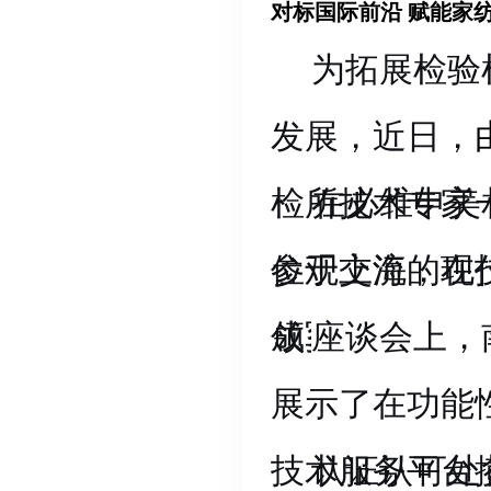
书修品行之基
检所将以读书
对标国际前沿 赋能家
为拓展检验
化为服务南通
伍，让阅读成
发展，近日，
动环节中，她
在纤检事业高
检所技术专家
在必维申美
职工赠书，仪
参观交流，在
位于上海的现
成多项共识。
领军机构，必
座谈会上，
国际标准转化
展示了在功能
象。大家还深
技术服务平台
认证认可处