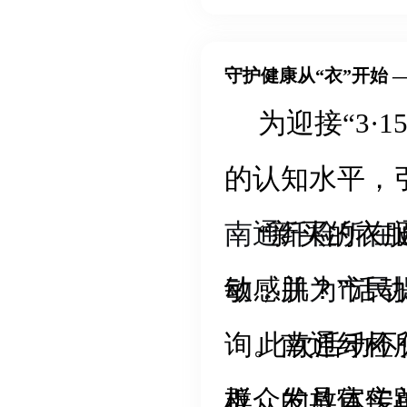
高质量发展提
步，认证认可
发挥技术支撑
守护健康从“衣”开始 
为迎接“3
立足长三角、
的认知水平，引
地。
南通纤检所在
“新买的衣
动，并为市民
敏感肌？”活
询。南通纤检
此次活动不
板、发放宣传
群众的具体实