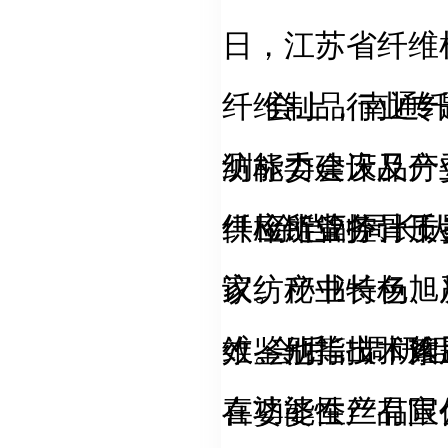
日，江苏省纤维
纤维制品行业专
会上，南通
纺标委会床品分
测能力建设及产
纤检所业务骨干
供应链管控、质
徐恺副局长
议。秘书长杨旭
家纺产业特色、
维鉴别等技术难
效。他指出，絮
会后，调研
在功能性产品宣
喜婆婆蚕丝有限