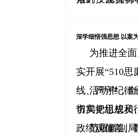
作的规范开展
水平；三是主
测体系，为维
化技术储备和
力技术支撑。
为推进全面
产业高质量发
实开展“510
线、严守纪律
活动中，全
市局党组成员
切实把思想和
政绩观偏差、
范耀辉副局