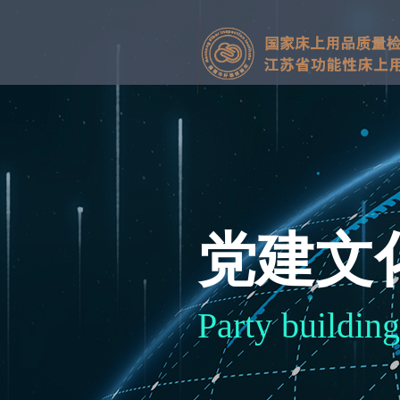
党建文
Party building