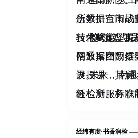
南通高新区、
当前，人工
信数据空间战
所紧扣市市场
转化奠定坚实
技术赋能、服
签约仪式后
信数据空间签
网通军团数据
展。
设授课，其解
未来，南通
纤检所服务职
验检测、标准
服务模式提供
据规范化接入
为家纺企业提
经纬