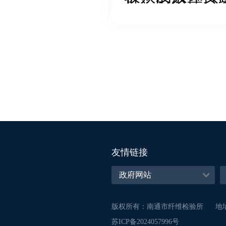
质及其危害，
所
将专业知识
和规避消费中
检验机构与市
过查看标签、
力。
南通纤检
挑选安全可靠
势，推动纺织
驾护航，为南
友情链接
版权所有：南通市纤维检验所
地
苏ICP备2024057996号