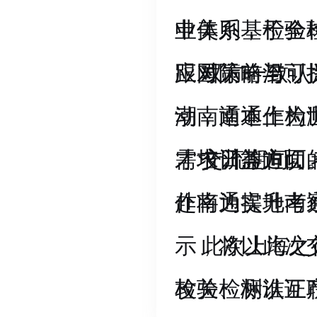
色低碳检测认
申美则基于全
业体系，检验
应对策略与可
跟国际前沿、
双方一致认
动南通本土检
潮，南通作为
才培训等方面
需求日益迫切
交流期间，
作将为提升南
赴南通实地考
示，将以此次
此次上海之
攻关、标准互
检验检测认证