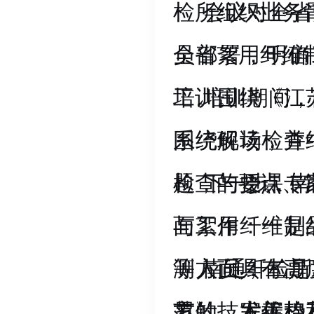
检所组织业务
会议对全省
全省絮用纤维
员部署，明确
培训。
工。围绕《江
培训期间，
系统解读，并
围绕现场检查
检查的要点、
题，与授课专
下一步，南
与絮用纤维制
面工作：一是
等方面具有高
测人员；二是
南通纤检所
累的技术优势
范》，完善棉
方针，发挥棉