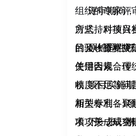
让书本知识“落
机衔接的重要载
组织的专家评
评审期间，
这些经验可以直
技术支撑。
所坚持科技兴
方式，对项目
的又一重要突
目验收资料规
原棉异性纤
使用合规合理
关键因素，传
收。
精度不足等问
项目实施期
相关标准，聚
新型专利各1
术攻关，成功
项，形成研究
下一步，南