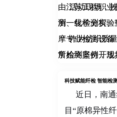
由江苏工程职业
活动现场，
所一线检测实验
测、化学分析、
摩专业检测设备
作为纺织质
常检测案例，现
所始终坚持开放
度等关键指标的
质量科普等系列
科技赋能
仪等高端设备的
维质量监测中心
近日，南通
理论与检测实操
类检测培训，使
目“原棉异性