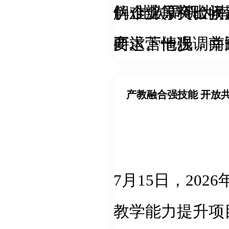
伪难辨等突出问
解企业原料验收
此次调研为
要求。他强调，
产运营情况，并
向。下一步，南
力，夯实技术支
点环节开展现场
化监管举措、提
实企业质量主体
条质量管控，助
创新监管模式，
消费安全。
质量治理体系，
7
月15日，20
教学能力提升项