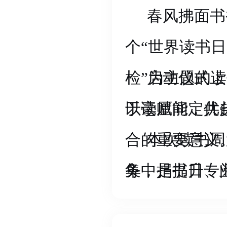
春风拂面书
为全市家纺产
个“世界读书
检”为主题的
启动仪式上
以读赋能，共
于毫厘间定优
合的重要意义
本次读书周
务，是提升专
集中捐书日、
路径，并勉励
书漂流角”，