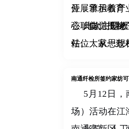
开展警示教育
位，承担着产
弦，自觉抵制
心职能。围绕
此次主题教
站位，从思想
任。大家一致
线，树牢“数
主动对照检视
矩，健全风险
履行纤检职责
5月12日
干、以干践廉
全贡献更大力
场）活动在江